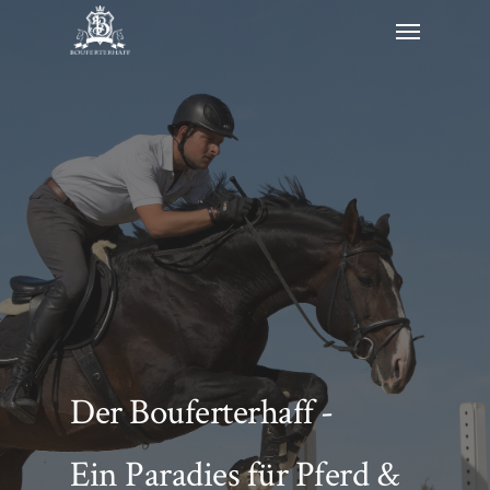
Skip
Menu
to
main
content
Der Bouferterhaff -
Ein Paradies für Pferd &