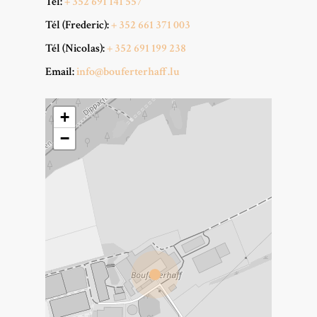
Tél:
+ 352 691 141 557
Tél (Frederic):
+ 352 661 371 003
Tél (Nicolas):
+ 352 691 199 238
Email:
info@bouferterhaff.lu
+
−